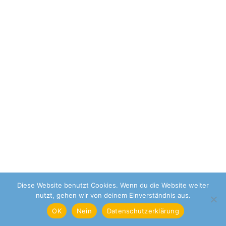
Diese Website benutzt Cookies. Wenn du die Website weiter
© Sonneneffekt UG | 2021
nutzt, gehen wir von deinem Einverständnis aus.
OK
Nein
Datenschutzerklärung
Datenschutz
Disclaimer
Impressum
Sonneneffekt